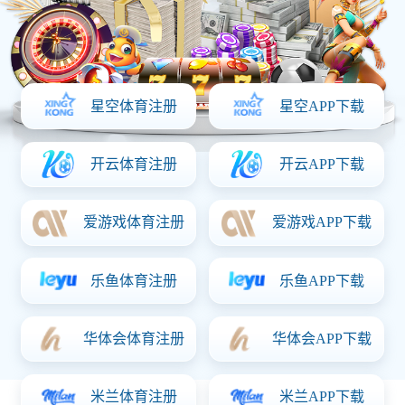
手机App
网页版
关于华体会平台
华体会平台是专注于体育赛事直播与互动体验的创新平台，致力
于为全球用户带来高速、安全与多样化的观赛服务体验，覆盖多
语种、多终端、多场景。